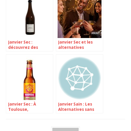
Janvier Sec :
Janvier Sec et les
découvrez des
alternatives
options de boissons
alcoolisées : une
sans alcool et faibles
tendance de
en sucre !
consommation
émergente ?
Janvier Sec : À
Janvier Sain : Les
Toulouse,
Alternatives sans
l’engouement pour
Alcool au Vin, à la
les boissons sans
Bière et aux
alcool est en plein
Spiritueux sont-elles
essor
une Solution Efficace