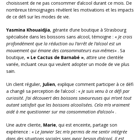
choisissent de ne pas consommer d’alcool durant ce mois. De
nombreux témoignages révèlent les motivations et les impacts
de ce défi sur les modes de vie.
Yasmina Khouaidjia
, gérante d’une boutique à Strasbourg
spécialisée dans les boissons sans alcool, témoigne : «
Je crois
profondément que la réduction ou l’arrêt de l’alcool est un
mouvement qui émane des consommateurs eux-mêmes
« . Sa
boutique,
« Le Cactus de Barnabé »
, attire une clientèle
variée, incluant ceux qui veulent adopter un mode de vie plus
sain.
Un client régulier,
Julien
, explique comment participer à ce défi
a changé sa perception de l’alcool : «
Je suis venu à ce défi par
curiosité. J’ai découvert des boissons savoureuses qui m’ont tout
autant satisfait que les boissons alcoolisées. Cela m’a vraiment
aidé à me questionner sur ma consommation d’alcool
« .
Une autre cliente,
Marie
, qui est enceinte, partage son
expérience : «
Le Janvier Sec m’a permis de me sentir intégrée
dans des situations sociales sans avoir besoin d’alcool. Il est