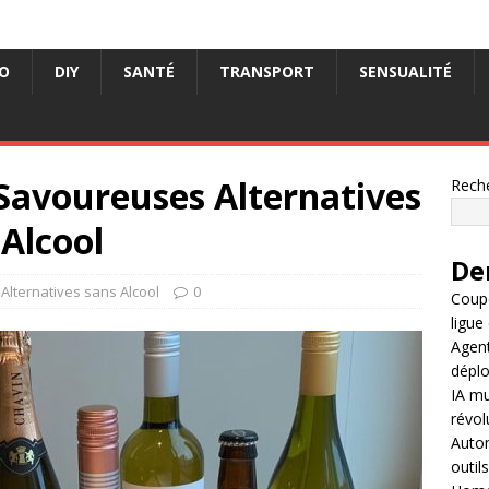
O
DIY
SANTÉ
TRANSPORT
SENSUALITÉ
0 Savoureuses Alternatives
Rech
Alcool
Der
Alternatives sans Alcool
0
Coup
ligue
Agent
déplo
IA mu
révol
Autom
outil