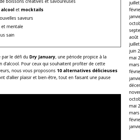
 de boissons créatives et savoureuses
juille
févri
 alcool
et
mocktails
janvi
ouvelles saveurs
octo
e et mentale
sept
us sain
août
juille
juin 
 par le défi du
Dry January
, une période propice à la
mai 
d’alcool. Pour ceux qui souhaitent profiter de cette
mars
saveurs, nous vous proposons
10 alternatives délicieuses
févri
t d’allier plaisir et bien-être, tout en faisant une pause
janvi
déce
nove
octo
mai 
mars
févri
janvi