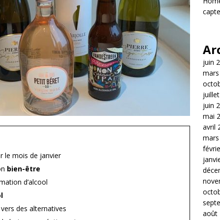
Home 
capte
Ar
juin 
mars
octo
juille
juin 
mai 
avril
mars
févri
r le mois de janvier
janvi
on
bien-être
déce
nove
ation d’alcool
octo
l
sept
vers des alternatives
août