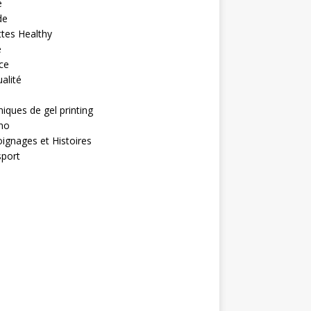
e
de
tes Healthy
é
ce
alité
iques de gel printing
no
gnages et Histoires
sport