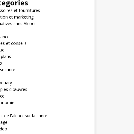
tegories
soires et fournitures
iation et marketing
natives sans Alcool
rance
es et conseils
ue
 plans
o
securité
anuary
ples d'œuvres
nce
ronomie
t de l'alcool sur la santé
nage
ideo