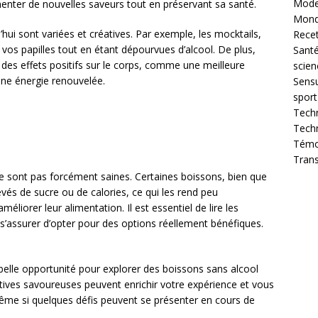
Mod
menter de nouvelles saveurs tout en préservant sa santé.
Mon
hui sont variées et créatives. Par exemple, les mocktails,
Recet
vos papilles tout en étant dépourvues d’alcool. De plus,
Sant
des effets positifs sur le corps, comme une meilleure
scien
une énergie renouvelée.
Sensu
sport
Techn
Tech
Témoi
Tran
 ne sont pas forcément saines. Certaines boissons, bien que
vés de sucre ou de calories, ce qui les rend peu
iorer leur alimentation. Il est essentiel de lire les
r s’assurer d’opter pour des options réellement bénéfiques.
belle opportunité pour explorer des boissons sans alcool
atives savoureuses peuvent enrichir votre expérience et vous
même si quelques défis peuvent se présenter en cours de