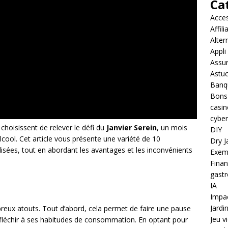
Ca
Acces
Affil
Alter
Appli
Assu
Astuc
Banq
Bons
casin
cyber
hoisissent de relever le défi du
Janvier Serein
, un mois
DIY
cool. Cet article vous présente une variété de 10
Dry J
isées, tout en abordant les avantages et les inconvénients
Exem
Fina
gast
IA
Impac
Jardi
eux atouts. Tout d’abord, cela permet de faire une pause
Jeu v
réfléchir à ses habitudes de consommation. En optant pour