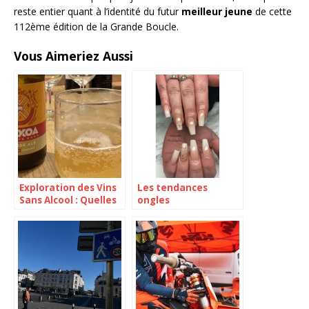
reste entier quant à l’identité du futur
meilleur jeune
de cette
112ème édition de la Grande Boucle.
Vous Aimeriez Aussi
Exploration des Vins
Les tendances
Sans Alcool : Quelles
ongles
Options pour un
incontournables de
Janvier Sain ?
2022 : Ce qui va faire
fureur cette année