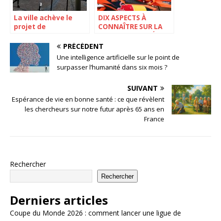
La ville achève le
DIX ASPECTS À
projet de
CONNAÎTRE SUR LA
réaménagement de
NOUVELLE UNITÉ DE
la rue 20 pour les
CONNECTIVITÉ
PRÉCÉDENT
cyclistes et piétons
EXOTIQUE DE KTM
Une intelligence artificielle sur le point de
surpasser l’humanité dans six mois ?
SUIVANT
Espérance de vie en bonne santé : ce que révèlent
les chercheurs sur notre futur après 65 ans en
France
Rechercher
Rechercher
Derniers articles
Coupe du Monde 2026 : comment lancer une ligue de