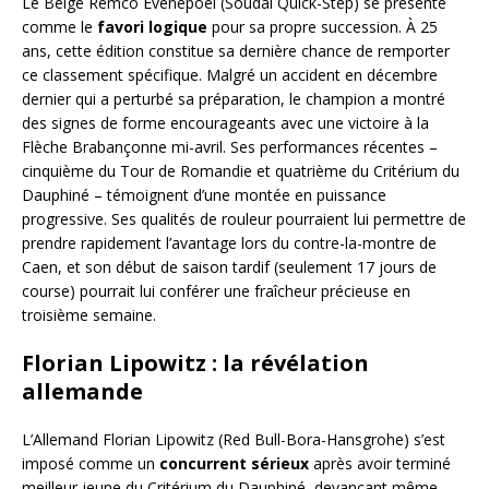
Le Belge Remco Evenepoel (Soudal Quick-Step) se présente
comme le
favori logique
pour sa propre succession. À 25
ans, cette édition constitue sa dernière chance de remporter
ce classement spécifique. Malgré un accident en décembre
dernier qui a perturbé sa préparation, le champion a montré
des signes de forme encourageants avec une victoire à la
Flèche Brabançonne mi-avril. Ses performances récentes –
cinquième du Tour de Romandie et quatrième du Critérium du
Dauphiné – témoignent d’une montée en puissance
progressive. Ses qualités de rouleur pourraient lui permettre de
prendre rapidement l’avantage lors du contre-la-montre de
Caen, et son début de saison tardif (seulement 17 jours de
course) pourrait lui conférer une fraîcheur précieuse en
troisième semaine.
Florian Lipowitz : la révélation
allemande
L’Allemand Florian Lipowitz (Red Bull-Bora-Hansgrohe) s’est
imposé comme un
concurrent sérieux
après avoir terminé
meilleur jeune du Critérium du Dauphiné, devançant même