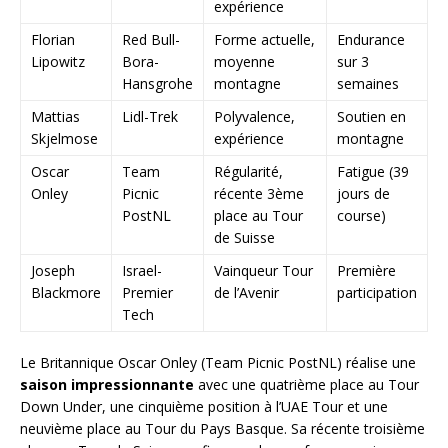
expérience
Florian
Red Bull-
Forme actuelle,
Endurance
Lipowitz
Bora-
moyenne
sur 3
Hansgrohe
montagne
semaines
Mattias
Lidl-Trek
Polyvalence,
Soutien en
Skjelmose
expérience
montagne
Oscar
Team
Régularité,
Fatigue (39
Onley
Picnic
récente 3ème
jours de
PostNL
place au Tour
course)
de Suisse
Joseph
Israel-
Vainqueur Tour
Première
Blackmore
Premier
de l’Avenir
participation
Tech
Le Britannique Oscar Onley (Team Picnic PostNL) réalise une
saison impressionnante
avec une quatrième place au Tour
Down Under, une cinquième position à l’UAE Tour et une
neuvième place au Tour du Pays Basque. Sa récente troisième