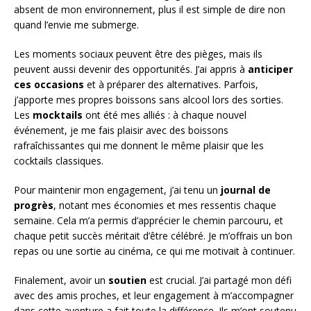
absent de mon environnement, plus il est simple de dire non
quand l’envie me submerge.
Les moments sociaux peuvent être des pièges, mais ils
peuvent aussi devenir des opportunités. J’ai appris à
anticiper
ces occasions
et à préparer des alternatives. Parfois,
j’apporte mes propres boissons sans alcool lors des sorties.
Les
mocktails
ont été mes alliés : à chaque nouvel
événement, je me fais plaisir avec des boissons
rafraîchissantes qui me donnent le même plaisir que les
cocktails classiques.
Pour maintenir mon engagement, j’ai tenu un
journal de
progrès
, notant mes économies et mes ressentis chaque
semaine. Cela m’a permis d’apprécier le chemin parcouru, et
chaque petit succès méritait d’être célébré. Je m’offrais un bon
repas ou une sortie au cinéma, ce qui me motivait à continuer.
Finalement, avoir un
soutien
est crucial. J’ai partagé mon défi
avec des amis proches, et leur engagement à m’accompagner
dans cette aventure a fait toute la différence. Ils m’ont soutenu