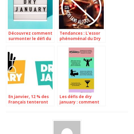
Découvrez comment
Tendances : L’essor
surmonter le défi du
phénoménal du Dry
Dry January 2025 et
January et de la
faire une pause de
consommation de
30 jours sans alcool !
vin sans alcool
En janvier, 12 % des
Les défis de dry
Français tenteront
january : comment
l’expérience du Dry
surmonter vos
January pour la
envies
première fois