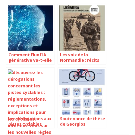
Comment Flux l’IA
Les voix de la
générative va-t-elle
Normandie : récits
révolutionner notre
émouvants des civils
quotidien ?
sur le Débarquement
Les dérogations aux
Soutenance de thèse
pistes cyclables
de Georgios
menacent l’atteinte
Kapousizis : Vélo