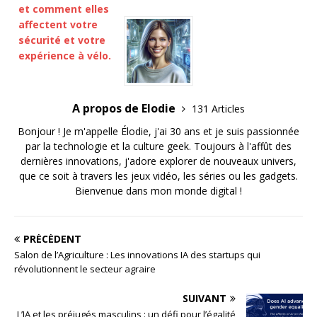
des objectifs de
connectés
transport
intelligents –
Acceptation et
expérience
utilisateur,
disposition à payer
et implications pour
la sécurité routière.
A propos de Elodie
131 Articles
Bonjour ! Je m'appelle Élodie, j'ai 30 ans et je suis passionnée
par la technologie et la culture geek. Toujours à l'affût des
dernières innovations, j'adore explorer de nouveaux univers,
que ce soit à travers les jeux vidéo, les séries ou les gadgets.
Bienvenue dans mon monde digital !
PRÉCÉDENT
Salon de l’Agriculture : Les innovations IA des startups qui
révolutionnent le secteur agraire
SUIVANT
L’IA et les préjugés masculins : un défi pour l’égalité