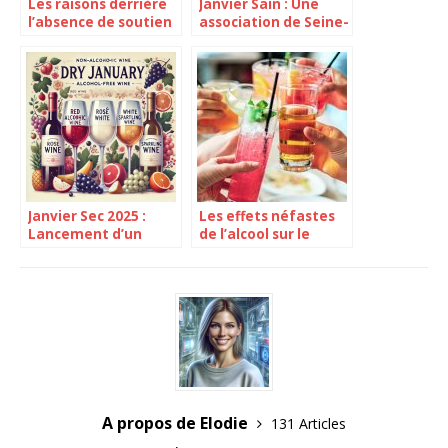
Les raisons derrière
Janvier Sain : Une
l’absence de soutien
association de Seine-
gouvernemental au
et-Marne soutient
‘Janvier Sec
les malades lors du
mois sans alcool
Janvier Sec 2025 :
Les effets néfastes
Lancement d’un
de l’alcool sur le
mois sans alcool sans
développement
l’appui des autorités
cérébral des jeunes
A propos de Elodie
131 Articles